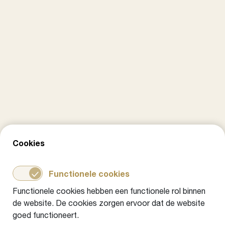
Cookies
Gemeente Tiel: Verandertheorie als
Functionele cookies
start van de Gezinsaanpak
Functionele cookies hebben een functionele rol binnen
Praktijkvoorbeeld
6 november 2024
de website. De cookies zorgen ervoor dat de website
goed functioneert.