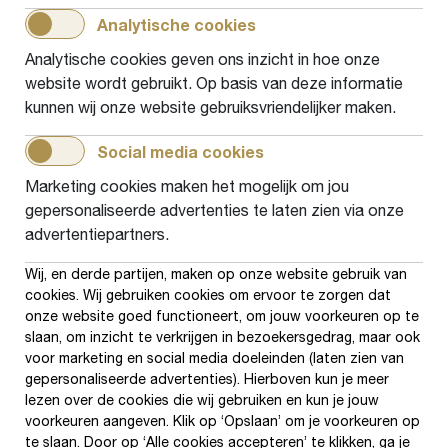
In Tiel heeft 34% van alle inwoners die
Analytische cookies
laaggeletterd zijn, kinderen. Om te voorkomen
Analytische cookies geven ons inzicht in hoe onze
dat deze ouders laaggeletterdheid aan hun
website wordt gebruikt. Op basis van deze informatie
kinderen doorgeven, nam de gemeente Tiel deel
kunnen wij onze website gebruiksvriendelijker maken.
aan het project...
Social media cookies
Lees verder
Marketing cookies maken het mogelijk om jou
gepersonaliseerde advertenties te laten zien via onze
advertentiepartners.
Pagination
1
Page
2
volgende
laatste pagina
Current
Wij, en derde partijen, maken op onze website gebruik van
cookies. Wij gebruiken cookies om ervoor te zorgen dat
page
onze website goed functioneert, om jouw voorkeuren op te
slaan, om inzicht te verkrijgen in bezoekersgedrag, maar ook
voor marketing en social media doeleinden (laten zien van
Bezuidenhoutseweg 60, 2594 AW, Den Haag
gepersonaliseerde advertenties). Hierboven kun je meer
070 - 302 26 60
info@lezenenschrijven.nl
lezen over de cookies die wij gebruiken en kun je jouw
voorkeuren aangeven. Klik op ‘Opslaan’ om je voorkeuren op
IBAN: NL26RABO0162152256
te slaan. Door op ‘Alle cookies accepteren’ te klikken, ga je