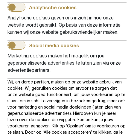
In Tiel heeft 34% van alle inwoners die
Analytische cookies
laaggeletterd zijn, kinderen. Om te voorkomen
Analytische cookies geven ons inzicht in hoe onze
dat deze ouders laaggeletterdheid aan hun
website wordt gebruikt. Op basis van deze informatie
kinderen doorgeven, nam de gemeente Tiel deel
kunnen wij onze website gebruiksvriendelijker maken.
aan het project...
Social media cookies
Lees verder
Marketing cookies maken het mogelijk om jou
gepersonaliseerde advertenties te laten zien via onze
advertentiepartners.
Pagination
1
Page
2
volgende
laatste pagina
Current
Wij, en derde partijen, maken op onze website gebruik van
cookies. Wij gebruiken cookies om ervoor te zorgen dat
page
onze website goed functioneert, om jouw voorkeuren op te
slaan, om inzicht te verkrijgen in bezoekersgedrag, maar ook
voor marketing en social media doeleinden (laten zien van
Bezuidenhoutseweg 60, 2594 AW, Den Haag
gepersonaliseerde advertenties). Hierboven kun je meer
070 - 302 26 60
info@lezenenschrijven.nl
lezen over de cookies die wij gebruiken en kun je jouw
voorkeuren aangeven. Klik op ‘Opslaan’ om je voorkeuren op
IBAN: NL26RABO0162152256
te slaan. Door op ‘Alle cookies accepteren’ te klikken, ga je