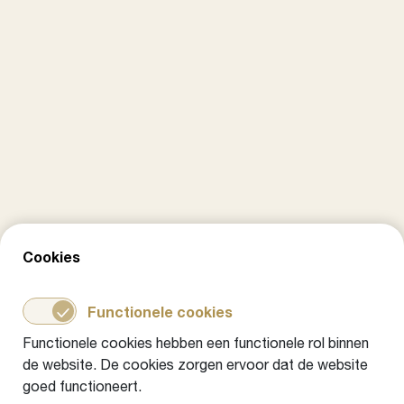
Cookies
Gemeente Tiel: Verandertheorie als
Functionele cookies
start van de Gezinsaanpak
Functionele cookies hebben een functionele rol binnen
Praktijkvoorbeeld
6 november 2024
de website. De cookies zorgen ervoor dat de website
goed functioneert.