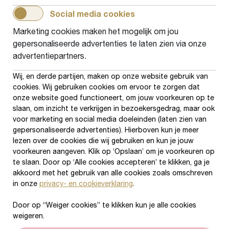
De kracht van de aanpak zit in het versterkte
Social media cookies
netwerk: partners kennen elkaar, weten waar ze
Marketing cookies maken het mogelijk om jou
naartoe kunnen verwijzen en werken vanuit een
gepersonaliseerde advertenties te laten zien via onze
advertentiepartners.
gezamenlijk doel. Een projectleider zorgt voor
de coördinatie en een kerngroep houdt de
Wij, en derde partijen, maken op onze website gebruik van
cookies. Wij gebruiken cookies om ervoor te zorgen dat
uitvoering van zes actielijnen in de gaten.
onze website goed functioneert, om jouw voorkeuren op te
slaan, om inzicht te verkrijgen in bezoekersgedrag, maar ook
voor marketing en social media doeleinden (laten zien van
Bezuidenhoutseweg 60, 2594 AW, Den Haag
gepersonaliseerde advertenties). Hierboven kun je meer
070 - 302 26 60
info@lezenenschrijven.nl
lezen over de cookies die wij gebruiken en kun je jouw
voorkeuren aangeven. Klik op ‘Opslaan’ om je voorkeuren op
IBAN: NL26RABO0162152256
te slaan. Door op ‘Alle cookies accepteren’ te klikken, ga je
akkoord met het gebruik van alle cookies zoals omschreven
in onze
privacy- en cookieverklaring
.
Aanmelden nieuwsbrief
Door op “Weiger cookies” te klikken kun je alle cookies
weigeren.