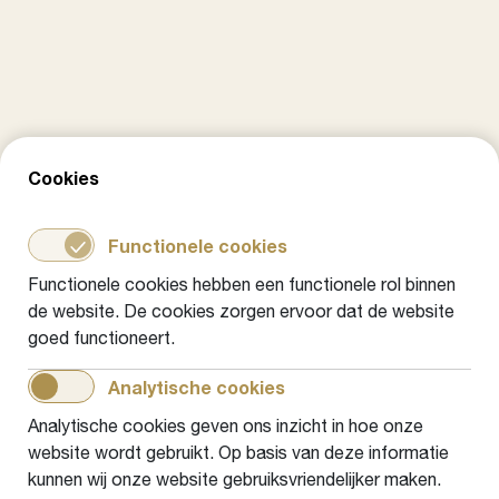
dat is een hele andere en waardevolle
invalshoek.
Heb geduld. Het kost tijd om iedereen mee
te krijgen en om van draagvlak naar
daadwerkelijke uitvoering te komen.
Cookies
In het kort: de Zutphense Aanpak
Functionele cookies
Geletterdheid
Functionele cookies hebben een functionele rol binnen
Gemeente Zutphen startte in 2022 met de
de website. De cookies zorgen ervoor dat de website
Gemeentelijke Gezinsaanpak Geletterdheid,
goed functioneert.
maar merkte dat hun ambities groter waren. Na
Analytische cookies
een proces van drie jaar, waarbij vijftien
partnerorganisaties intensief samenwerkten,
Analytische cookies geven ons inzicht in hoe onze
website wordt gebruikt. Op basis van deze informatie
werd in september 2025 het convenant
kunnen wij onze website gebruiksvriendelijker maken.
‘Zutphense Aanpak Geletterdheid’ ondertekend.