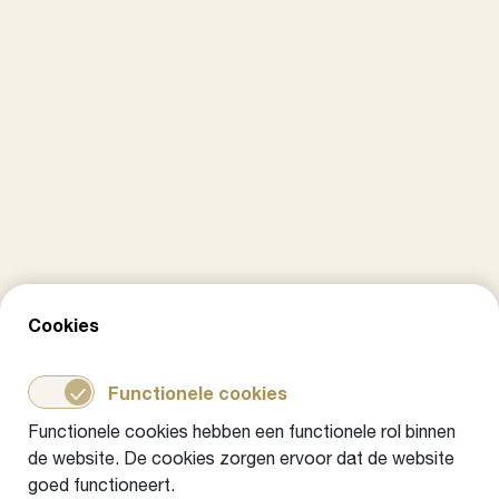
Nieuwe kennis en ervaringen
Tijdens werksessies deden de ruim 100
aanwezigen nieuwe kennis op. Bijvoorbeeld
over hoe je regie voert vanuit budget. En hoe je
samenwerkt met ouders en externe partners.
Ook maakten ze alvast kennis met de monitor
waarmee gemeenten later dit jaar kunnen
meten hoe effectief hun gezinsaanpak is.
Natuurlijk was er ook voldoende ruimte om
ervaringen uit te wisselen. Want zoals een van
Cookies
de aanwezigen het zo mooi verwoordde: “Je
hoeft het wiel niet zelf uit te vinden. Maak
Functionele cookies
gebruik van alles wat er is. Zoals het
Functionele cookies hebben een functionele rol binnen
Stappenplan
en de
Bouwstenen
.”
de website. De cookies zorgen ervoor dat de website
goed functioneert.