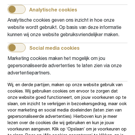
Aan de slag met het Stappenplan
Analytische cookies
Met het
Stappenplan
en de
Bouwstenen
op
deze website kunnen gemeenten een lokale
Analytische cookies geven ons inzicht in hoe onze
website wordt gebruikt. Op basis van deze informatie
gezinsaanpak ontwikkelen. Zodat ouders die
kunnen wij onze website gebruiksvriendelijker maken.
moeite hebben met taal ondersteund worden.
En laaggeletterdheid niet meer van generatie
Social media cookies
op generatie wordt doorgegeven.
Marketing cookies maken het mogelijk om jou
gepersonaliseerde advertenties te laten zien via onze
advertentiepartners.
Wil je zelf ook met de Gezinsaanpak aan de
slag? Dat kan. Neem
contact
met ons op voor
Wij, en derde partijen, maken op onze website gebruik van
cookies. Wij gebruiken cookies om ervoor te zorgen dat
meer informatie.
onze website goed functioneert, om jouw voorkeuren op te
slaan, om inzicht te verkrijgen in bezoekersgedrag, maar ook
voor marketing en social media doeleinden (laten zien van
Bezuidenhoutseweg 60, 2594 AW, Den Haag
gepersonaliseerde advertenties). Hierboven kun je meer
070 - 302 26 60
info@lezenenschrijven.nl
lezen over de cookies die wij gebruiken en kun je jouw
voorkeuren aangeven. Klik op ‘Opslaan’ om je voorkeuren op
IBAN: NL26RABO0162152256